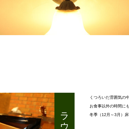
冬季期間中は暖炉の
くつろいだ雰囲気の
お食事以外の時間に
ラウンジ
冬季（12月～3月）