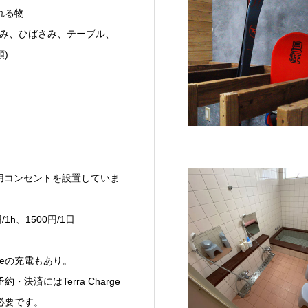
れる物
あみ、ひばさみ、テーブル、
)
EV用コンセントを設置していま
/1h、1500円/1日
argeの充電もあり。
・決済にはTerra Charge
必要です。