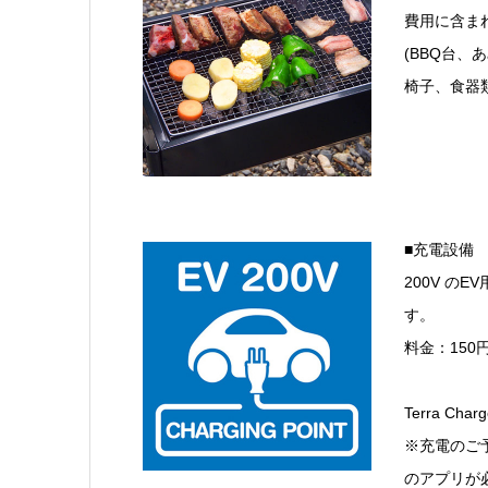
費用に含ま
(BBQ台、
椅子、食器類
■充電設備
200V の
す。
料金：150円
Terra Ch
※充電のご予約
のアプリが