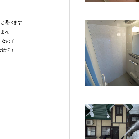
iboと遊べます
9生まれ
）女の子
達大歓迎！